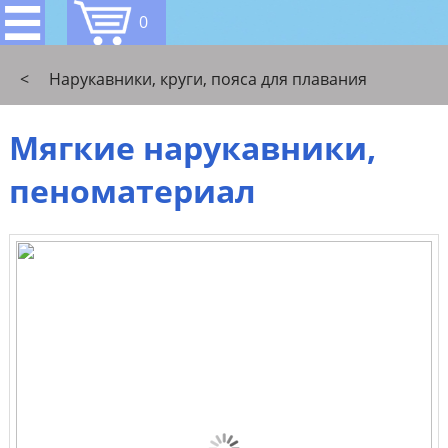
0
<
Нарукавники, круги, пояса для плавания
Мягкие нарукавники,
пеноматериал