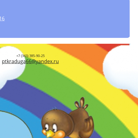
16
+7 (343) 385-90-25
ptkraduga66@yandex.ru