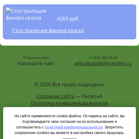
4260 руб.
Стол трапеция фанера краска
Позвоните нам:
+7 (343) 385-90-25
Напишите нам:
ptkraduga66@yandex.ru
© 2026 Все права защищены
Создание сайта
— ЛегионА
Политика конфиденциальности
На сайте применяются cookie-файлы. Оставаясь на сайте, вы
подтверждаете свое согласие на их использование и
Карта сайта
соглашаетесь с
политикой конфиденциальности
. Запретить
сохранение cookies вы можете в настройках своего браузера.