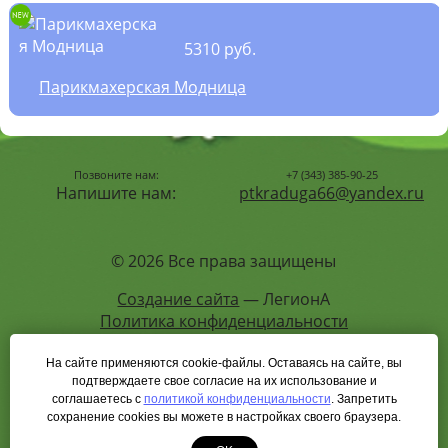
5310 руб.
Парикмахерская Модница
Позвоните нам:
+7 (343) 385-90-25
Напишите нам:
ptkraduga66@yandex.ru
© 2026 Все права защищены
Создание сайта
— ЛегионА
Политика конфиденциальности
На сайте применяются cookie-файлы. Оставаясь на сайте, вы
подтверждаете свое согласие на их использование и
Карта сайта
соглашаетесь с
политикой конфиденциальности
. Запретить
сохранение cookies вы можете в настройках своего браузера.