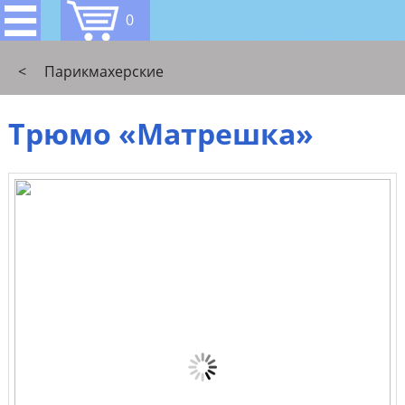
0
<
Парикмахерские
Трюмо «Матрешка»